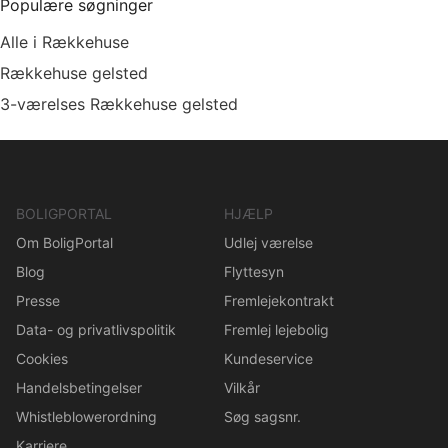
Populære søgninger
Alle i Rækkehuse
Rækkehuse gelsted
3-værelses Rækkehuse gelsted
BOLIGPORTAL
HJÆLP
Om BoligPortal
Udlej værelse
Blog
Flyttesyn
Presse
Fremlejekontrakt
Data- og privatlivspolitik
Fremlej lejebolig
Cookies
Kundeservice
Handelsbetingelser
Vilkår
Whistleblowerordning
Søg sagsnr.
Karriere