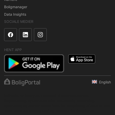
Boligmanager
Data Insights
SOCIALE MEDIER
HENT APP
English
Indholdet er beskyttet i henhold til ophavsretsloven.
Regelmæssig, systematisk eller kontinuerlig indsamling,
opbevaring og enhver anden form for kompilering af data er ikke
tilladt uden udtrykkelig skriftlig tilladelse fra BoligPortal.