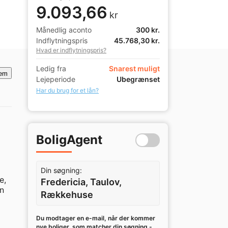
9.093,66
kr
Månedlig aconto
300 kr.
Indflytningspris
45.768,30 kr.
Hvad er indflytningspris?
Ledig fra
Snarest muligt
em
Lejeperiode
Ubegrænset
Har du brug for et lån?
BoligAgent
Din søgning:
, 
Fredericia, Taulov,
n 
Rækkehuse
Du modtager en e-mail, når der kommer
nye boliger, som matcher din søgning -