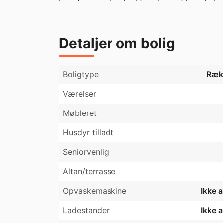
Fra stuen er der direkte udgang til en dejli
til et åbent, grønt fællesareal – perfekt til
moderne stil med stilrent inventar, rummelig
Detaljer om bolig
Boligen er beliggende i et roligt kvarter me
hvilket gør hverdagen både nem og bekve
Boligtype
Ræk
Værelser
Møbleret
Husdyr tilladt
Seniorvenlig
Altan/terrasse
Opvaskemaskine
Ikke 
Ladestander
Ikke 