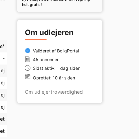
op 
helt gratis!
Om udlejeren
m²
Valideret af BoligPortal
-
45 annoncer
Sidst aktiv: 1 dag siden
ej
Oprettet: 10 år siden
ej
Om udlejertroværdighed
ej
ej
et
et