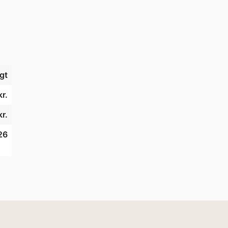
gt
r.
r.
26