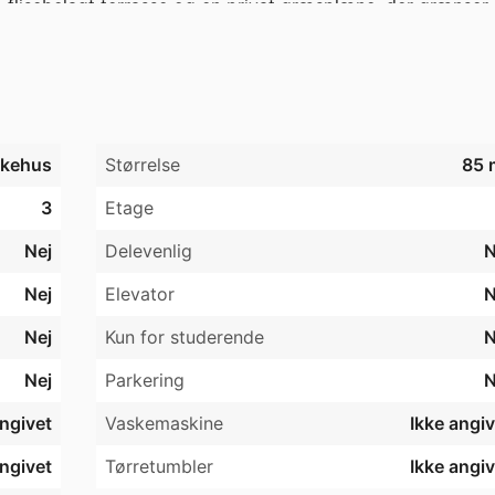
g, flisebelagt terrasse og en privat græsplæne, der grænser 
 afslapning og leg i det fri. Badeværelset er opført i samme 
 bruseniche og smarte detaljer som indbygget lys i spejlet.

d nem adgang til Taulovs faciliteter og motorvejsnettet, 
m.
kehus
Størrelse
85 
3
Etage
Nej
Delevenlig
N
Nej
Elevator
N
Nej
Kun for studerende
N
Nej
Parkering
N
angivet
Vaskemaskine
Ikke angiv
angivet
Tørretumbler
Ikke angiv