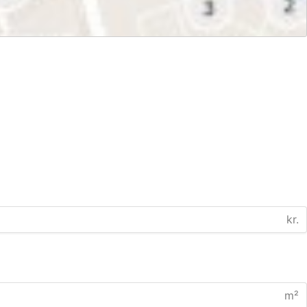
kr.
m²