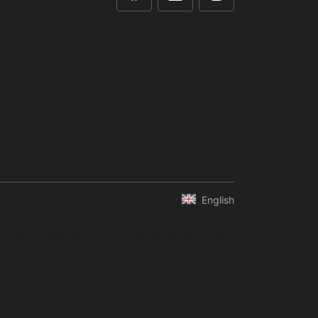
English
og enhver anden form for kompilering af data er ikke