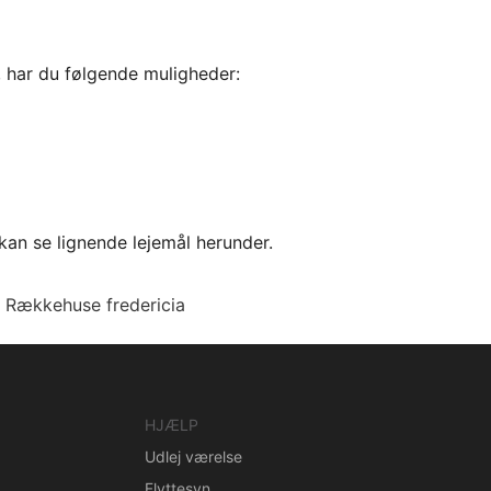
, har du følgende muligheder:
kan se lignende lejemål herunder.
Rækkehuse fredericia
HJÆLP
Udlej værelse
Flyttesyn