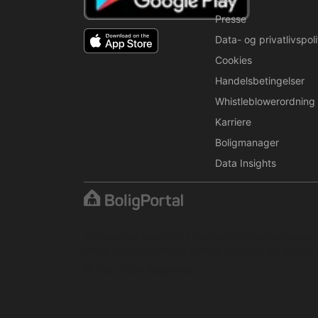
Presse
Data- og privatlivspoli
Cookies
Handelsbetingelser
Whistleblowerordning
Karriere
Boligmanager
Data Insights
Indholdet er beskyttet i henhold til ophavsretslove
tilladt uden udtrykkelig skriftlig tilladelse fra BoligPor
© 2001–2026 BoligPortal