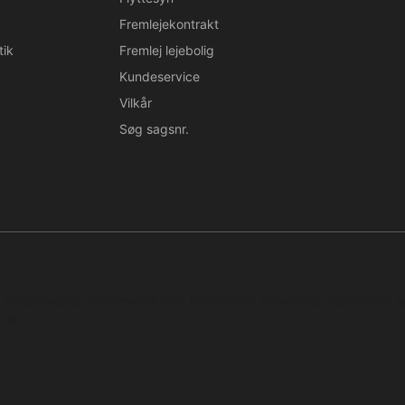
Fremlejekontrakt
tik
Fremlej lejebolig
Kundeservice
Vilkår
Søg sagsnr.
n. Regelmæssig, systematisk eller kontinuerlig indsamling, opbevaring 
tal.