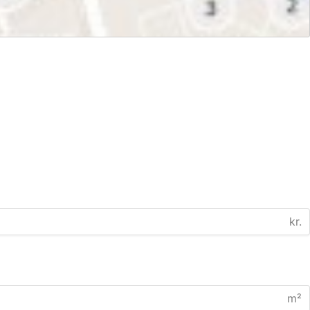
kr.
m²