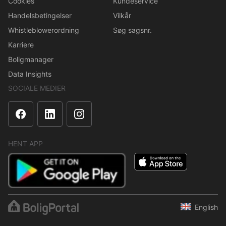
Cookies
Kundeservice
Handelsbetingelser
Vilkår
Whistleblowerordning
Søg sagsnr.
Karriere
Boligmanager
Data Insights
SOCIALE MEDIER
HENT APP
English