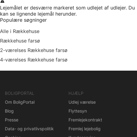
Lejemålet er desværre markeret som udlejet af udlejer. Du
kan se lignende lejemål herunder.
Populære søgninger
Alle i Rækkehuse
Rækkehuse farsø
2-værelses Rækkehuse farsø
4-værelses Rækkehuse farsø
BOLIGPORTAL
HJÆLP
Om BoligPortal
Udlej værelse
Blog
Flyttesyn
Presse
Fremlejekontrakt
Data- og privatlivspolitik
Fremlej lejebolig