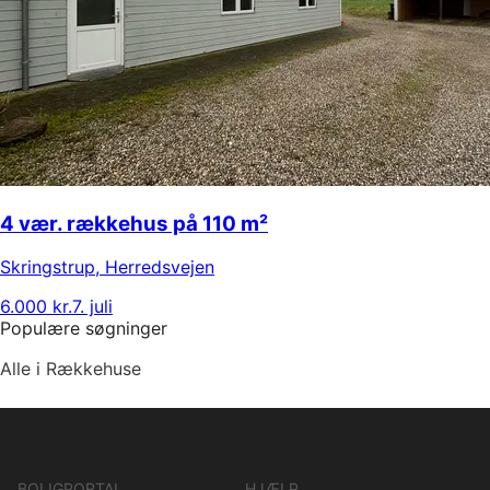
4 vær. rækkehus på 110 m²
Skringstrup
,
Herredsvejen
6.000 kr.
7. juli
Populære søgninger
Alle i Rækkehuse
BOLIGPORTAL
HJÆLP