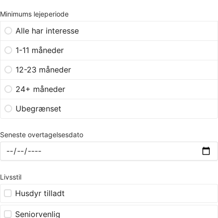
Minimums lejeperiode
Alle har interesse
1-11 måneder
12-23 måneder
24+ måneder
Ubegrænset
Seneste overtagelsesdato
Livsstil
Husdyr tilladt
Seniorvenlig