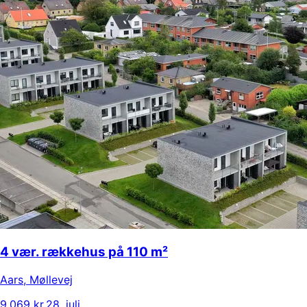
4 vær. rækkehus på 110 m²
Aars
,
Møllevej
9.069 kr.
28. juli