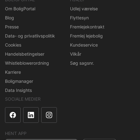
Om BoligPortal
Udlej værelse
Blog
Flyttesyn
Presse
Fremlejekontrakt
Data- og privatlivspolitik
Fremlej lejebolig
Cookies
Kundeservice
Handelsbetingelser
Vilkår
Whistleblowerordning
Søg sagsnr.
Karriere
Boligmanager
Data Insights
SOCIALE MEDIER
HENT APP