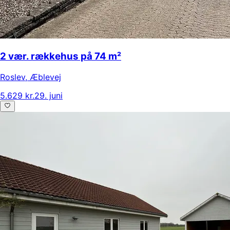
2 vær. rækkehus på 74 m²
Roslev
,
Æblevej
5.629 kr.
29. juni