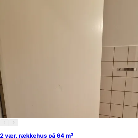
2 vær. rækkehus på 64 m²