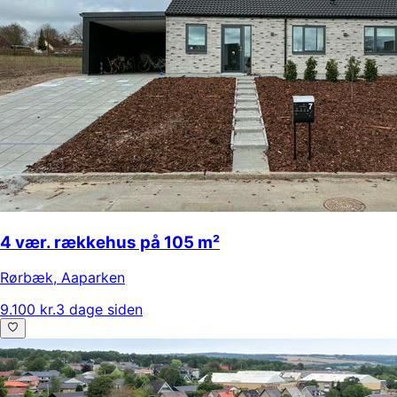
4 vær. rækkehus på 105 m²
Rørbæk
,
Aaparken
9.100 kr.
3 dage siden