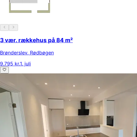
3 vær. rækkehus på 84 m²
Brønderslev
,
Rødbøgen
9.795 kr.
1. juli