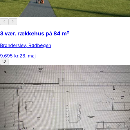
3 vær. rækkehus på 84 m²
Brønderslev
,
Rødbøgen
9.695 kr.
28. maj