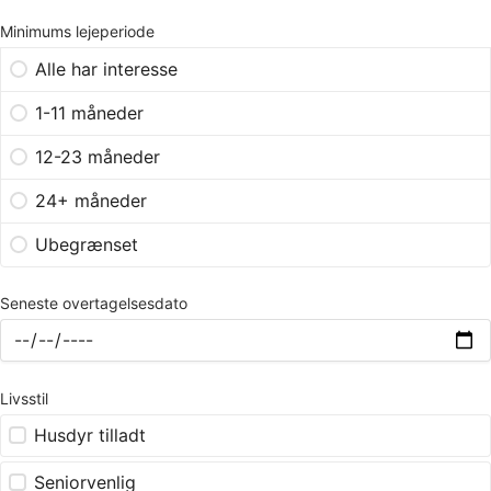
Minimums lejeperiode
Alle har interesse
1-11 måneder
12-23 måneder
24+ måneder
Ubegrænset
Seneste overtagelsesdato
Livsstil
Husdyr tilladt
Seniorvenlig