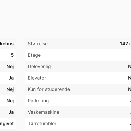
tivt område i den vestlige del af Assens.

øren og indkøbsmuligheder indenfor 300 meter. 

d til skole, daginstitutioner og fritidsaktiviteter. 

ld. 



kehus
Størrelse
147 
ommens vicevært pr. telefon.
5
Etage
Nej
Delevenlig
N
Ja
Elevator
N
Nej
Kun for studerende
N
Nej
Parkering
Ja
Vaskemaskine
angivet
Tørretumbler