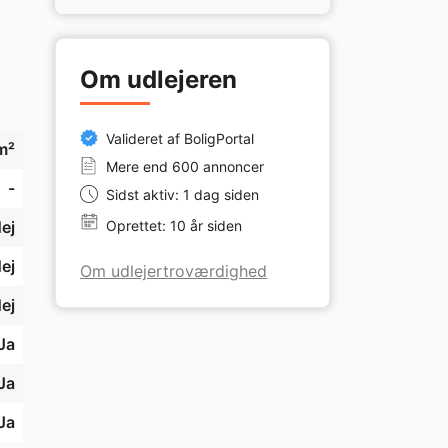
Om udlejeren
Valideret af BoligPortal
m²
Mere end 600 annoncer
-
Sidst aktiv: 1 dag siden
ej
Oprettet: 10 år siden
ej
Om udlejertroværdighed
ej
Ja
Ja
Ja