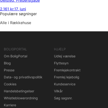
Gelsted
,
Fredensgade
2.161 kr.
17. juni
Populære søgninger
Alle i Rækkehuse
BOLIGPORTAL
HJÆLP
Om BoligPortal
Udlej værelse
Blog
Flyttesyn
Presse
Fremlejekontrakt
Data- og privatlivspolitik
Fremlej lejebolig
Cookies
Kundeservice
Handelsbetingelser
Vilkår
Whistleblowerordning
Søg sagsnr.
Karriere