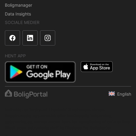
Boligmanager
Data Insights
SOCIALE MEDIER
HENT APP
English
Indholdet er beskyttet i henhold til ophavsretsloven.
Regelmæssig, systematisk eller kontinuerlig indsamling,
opbevaring og enhver anden form for kompilering af data er ikke
tilladt uden udtrykkelig skriftlig tilladelse fra BoligPortal.