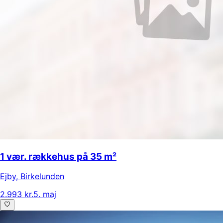
1 vær. rækkehus på 35 m²
Ejby
,
Birkelunden
2.993 kr.
5. maj