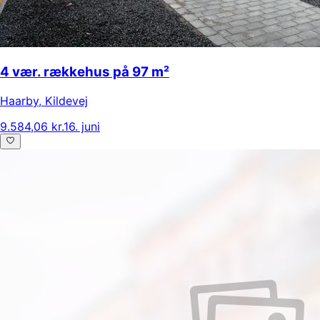
4 vær. rækkehus på 97 m²
Haarby
,
Kildevej
9.584,06 kr.
16. juni