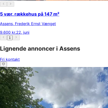
5 vær. rækkehus på 147 m²
Assens
,
Frederik Ernst Vænget
9.600 kr.
22. juni
1
Lignende annoncer i Assens
Fri kontakt