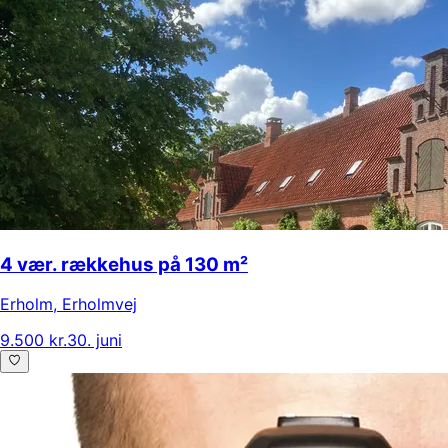
4 vær. rækkehus på 130 m²
Erholm
,
Erholmvej
9.500 kr.
30. juni