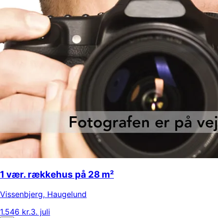
1 vær. rækkehus på 28 m²
Vissenbjerg
,
Haugelund
1.546 kr.
3. juli