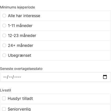
Minimums lejeperiode
Alle har interesse
1-11 måneder
12-23 måneder
24+ måneder
Ubegrænset
Seneste overtagelsesdato
Livsstil
Husdyr tilladt
Seniorvenlig