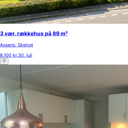
3 vær. rækkehus på 89 m²
Assens
,
Skelvej
8.100 kr.
30. juli