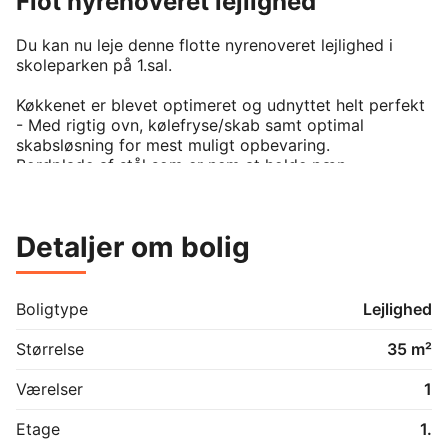
Flot nyrenoveret lejlighed
Du kan nu leje denne flotte nyrenoveret lejlighed i 
skoleparken på 1.sal.

Køkkenet er blevet optimeret og udnyttet helt perfekt 
- Med rigtig ovn, kølefryse/skab samt optimal 
skabsløsning for mest muligt opbevaring.

Bordplade af stål som er nem at holde pæn.

- Nyt gulv.

Detaljer om bolig
Boligtype
Lejlighed
Størrelse
35 m²
Værelser
1
Etage
1.