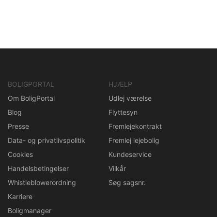
BOLIGPORTAL
HJÆLP
Om BoligPortal
Udlej værelse
Blog
Flyttesyn
Presse
Fremlejekontrakt
Data- og privatlivspolitik
Fremlej lejebolig
Cookies
Kundeservice
Handelsbetingelser
Vilkår
Whistleblowerordning
Søg sagsnr.
Karriere
Boligmanager