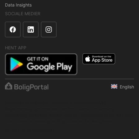
Data Insights
SOCIALE MEDIER
HENT APP
English
Indholdet er beskyttet i henhold til ophavsretsloven.
Regelmæssig, systematisk eller kontinuerlig indsamling,
opbevaring og enhver anden form for kompilering af data er ikke
tilladt uden udtrykkelig skriftlig tilladelse fra BoligPortal.
© 2001–2026 BoligPortal