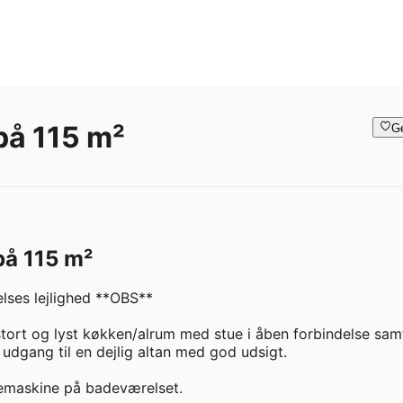
på 115 m²
G
 på 115 m²
lses lejlighed **OBS**

stort og lyst køkken/alrum med stue i åben forbindelse samt
udgang til en dejlig altan med god udsigt.

kemaskine på badeværelset.
