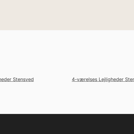
gheder Stensved
4-værelses Lejligheder Ste