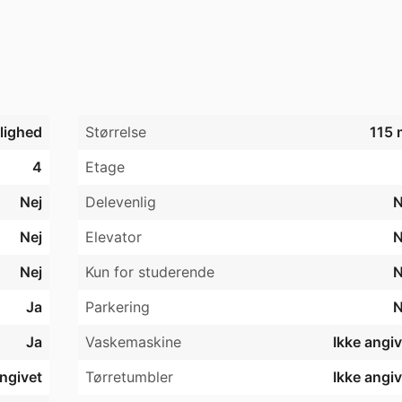
gust 2026.

jlighed
Størrelse
115 
ed, tæt på skole, indkøbsmuligheder og motorvej.

4
Etage
Nej
Delevenlig
N
Nej
Elevator
N
Nej
Kun for studerende
N
nder jer – hvem I er, og hvad I laver. Det hjælper os med at 
Ja
Parkering
N
Ja
Vaskemaskine
Ikke angiv
angivet
Tørretumbler
Ikke angiv