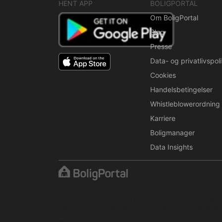
HENT APP
BOLIGPORTAL
Om BoligPortal
Blog
Presse
Data- og privatlivspoli
Cookies
Handelsbetingelser
Whistleblowerordning
Karriere
Boligmanager
Data Insights
Indholdet er beskyttet i henhold til ophavsretslove
tilladt uden udtrykkelig skriftlig tilladelse fra BoligPor