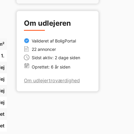
Om udlejeren
Valideret af BoligPortal
m²
22 annoncer
1.
Sidst aktiv: 2 dage siden
ej
Oprettet: 6 år siden
ej
Om udlejertroværdighed
ej
ej
et
et