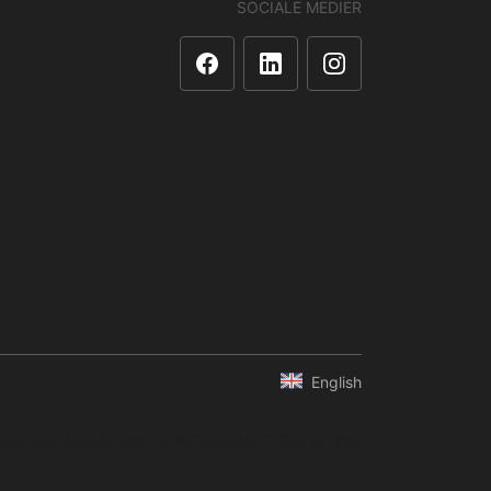
SOCIALE MEDIER
English
og enhver anden form for kompilering af data er ikke