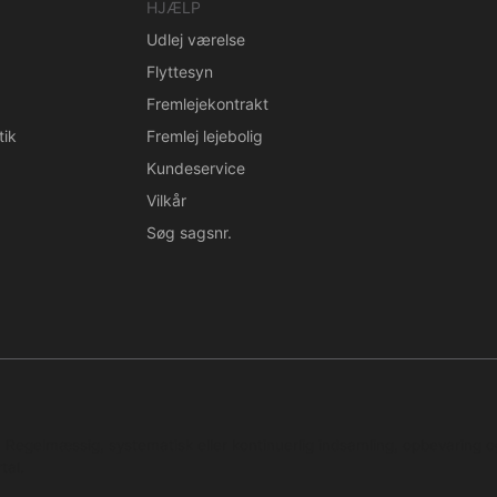
HJÆLP
Udlej værelse
Flyttesyn
Fremlejekontrakt
tik
Fremlej lejebolig
Kundeservice
Vilkår
Søg sagsnr.
n. Regelmæssig, systematisk eller kontinuerlig indsamling, opbevaring 
tal.