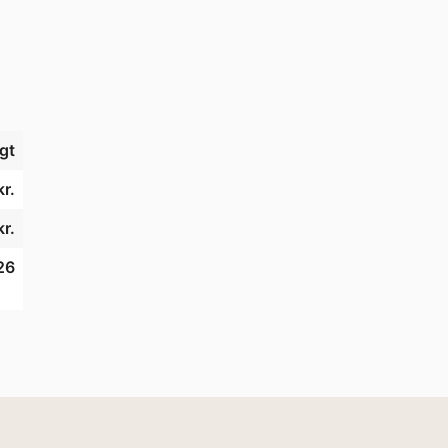
gt
r.
r.
26