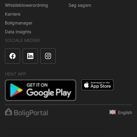
Whistleblowerordning
Søg sagsnr.
Karriere
Boligmanager
Data Insights
SOCIALE MEDIER
HENT APP
English
Indholdet er beskyttet i henhold til ophavsretsloven.
Regelmæssig, systematisk eller kontinuerlig indsamling,