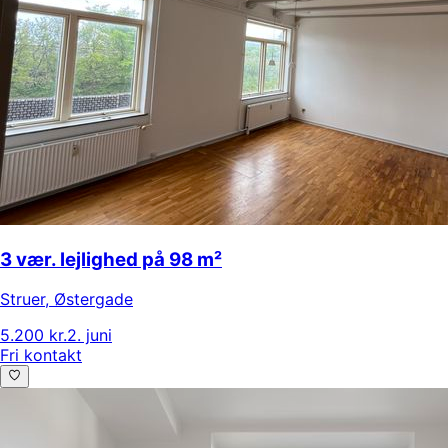
3 vær. lejlighed på 98 m²
Struer
,
Østergade
5.200 kr.
2. juni
Fri kontakt