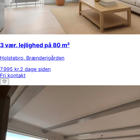
3 vær. lejlighed på 80 m²
Holstebro
,
Brænderigården
7.995 kr.
2 dage siden
Fri kontakt