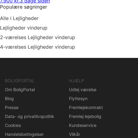
7.900 kr.
3 dage siden
Populære søgninger
Alle i Lejligheder
Lejligheder vinderup
2-værelses Lejligheder vinderup
4-værelses Lejligheder vinderup
BOLIGPORTAL
HJÆLP
Om BoligPortal
Udlej værelse
Blog
Flyttesyn
Presse
Fremlejekontrakt
Data- og privatlivspolitik
Fremlej lejebolig
Cookies
Kundeservice
Handelsbetingelser
Vilkår