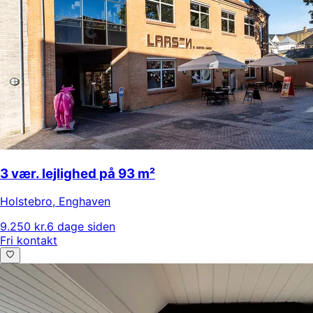
3 vær. lejlighed på 93 m²
Holstebro
,
Enghaven
9.250 kr.
6 dage siden
Fri kontakt