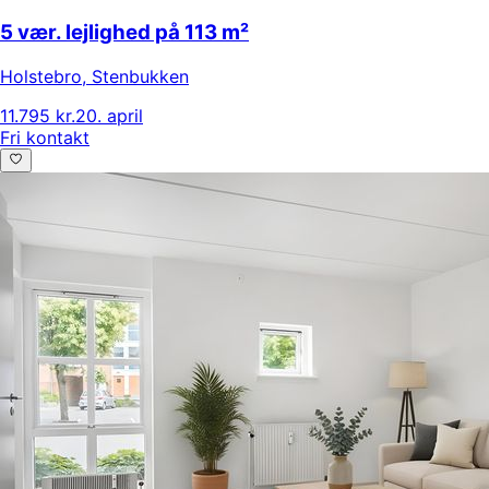
5 vær. lejlighed på 113 m²
Holstebro
,
Stenbukken
11.795 kr.
20. april
Fri kontakt