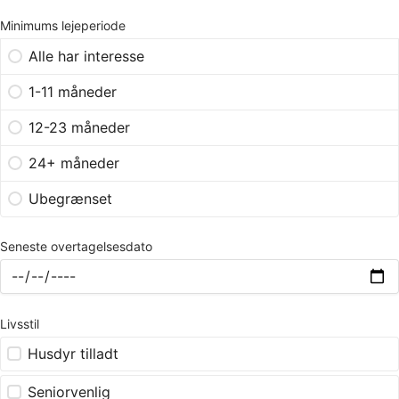
Minimums lejeperiode
Alle har interesse
1-11 måneder
12-23 måneder
24+ måneder
Ubegrænset
Seneste overtagelsesdato
Livsstil
Husdyr tilladt
Seniorvenlig