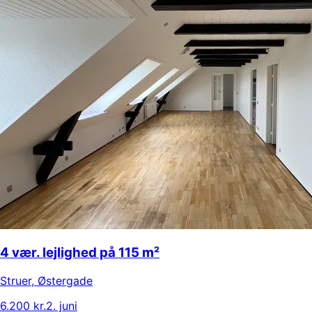
4 vær. lejlighed på 115 m²
Struer
,
Østergade
6.200 kr.
2. juni