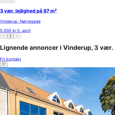
3 vær. lejlighed på 97 m²
Vinderup
,
Nørregade
5.500 kr.
5. april
1
Lignende annoncer i Vinderup, 3 vær.
Fri kontakt