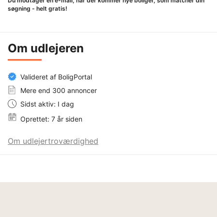
Du modtager en e-mail, når der kommer nye boliger, som matcher din
søgning - helt gratis!
Om udlejeren
Valideret af BoligPortal
Mere end 300 annoncer
Sidst aktiv: I dag
Oprettet: 7 år siden
Om udlejertroværdighed