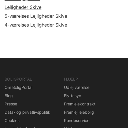
Lejligheder Skive
5-værelses Lejligheder Skive
4-værelses Lejligheder Skive
BOLIGPORTAL
HJÆLP
Om BoligPortal
Udlej værelse
Blog
Flyttesyn
Presse
Fremlejekontrakt
Data- og privatlivspolitik
Fremlej lejebolig
Cookies
Kundeservice