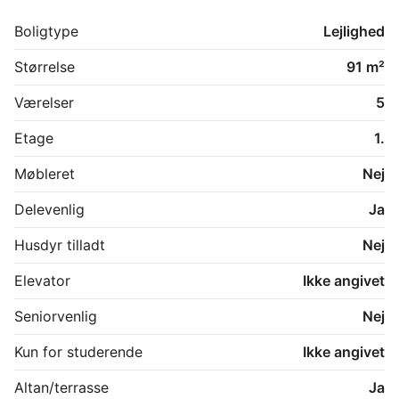
badeværelset.

Hele boligen fremstår lys, rummelig og klar til 
Boligtype
Lejlighed
indflytning med sine gennemførte renovering og 
moderne materialevalg.

Størrelse
91 m²
En perfekt bolig til at dele eller til familien der ønsker 
god plads i et elegante hjem.
Værelser
5
Etage
1.
Møbleret
Nej
Delevenlig
Ja
Husdyr tilladt
Nej
Elevator
Ikke angivet
Seniorvenlig
Nej
Kun for studerende
Ikke angivet
Altan/terrasse
Ja