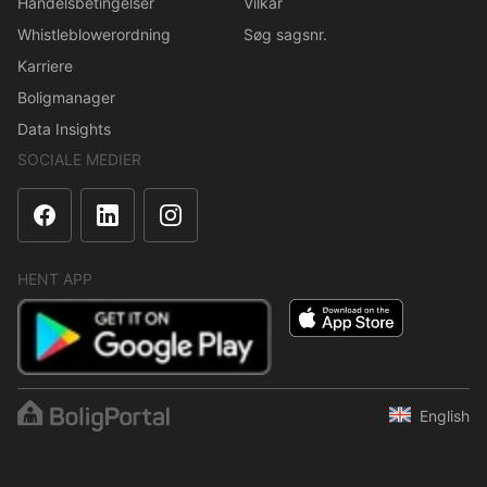
Handelsbetingelser
Vilkår
Whistleblowerordning
Søg sagsnr.
Karriere
Boligmanager
Data Insights
SOCIALE MEDIER
HENT APP
English
Indholdet er beskyttet i henhold til ophavsretsloven.