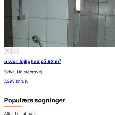
5 vær. lejlighed på 92 m²
Skive
,
Holstebrovej
7.995 kr.
4. juli
Populære søgninger
Alle i Lejligheder