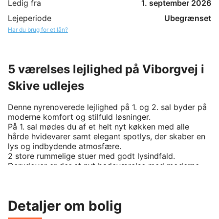
Ledig fra
1. september 2026
Lejeperiode
Ubegrænset
Har du brug for et lån?
5 værelses lejlighed på Viborgvej i
Skive udlejes
Denne nyrenoverede lejlighed på 1. og 2. sal byder på 
moderne komfort og stilfuld løsninger.

På 1. sal mødes du af et helt nyt køkken med alle 
hårde hvidevarer samt elegant spotlys, der skaber en 
lys og indbydende atmosfære. 

2 store rummelige stuer med godt lysindfald. 
Derudover er der et nyt badeværelse med moderne 
elementer samt et lyst velinrettede værelse med 
indbyggede skabe.

På 2. sal finder du to store værelser med gode 
Detaljer om bolig
indretningsmuligheder, også her er der et nyt, stilfuldt 
badeværelse samt spotlys i både gangen og 