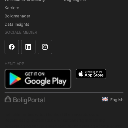
Karriere
Boligmanager
Data Insights
SOCIALE MEDIER
HENT APP
English
Indholdet er beskyttet i henhold til ophavsretsloven.
Regelmæssig, systematisk eller kontinuerlig indsamling,
opbevaring og enhver anden form for kompilering af data er ikke