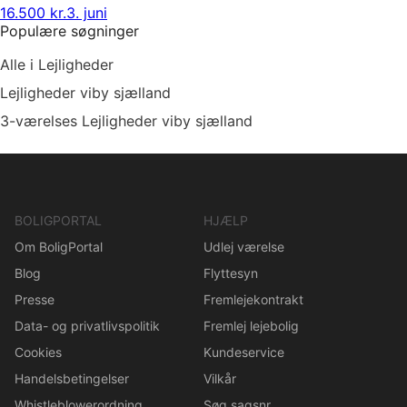
16.500 kr.
3. juni
Populære søgninger
Alle i Lejligheder
Lejligheder viby sjælland
3-værelses Lejligheder viby sjælland
BOLIGPORTAL
HJÆLP
Om BoligPortal
Udlej værelse
Blog
Flyttesyn
Presse
Fremlejekontrakt
Data- og privatlivspolitik
Fremlej lejebolig
Cookies
Kundeservice
Handelsbetingelser
Vilkår
Whistleblowerordning
Søg sagsnr.