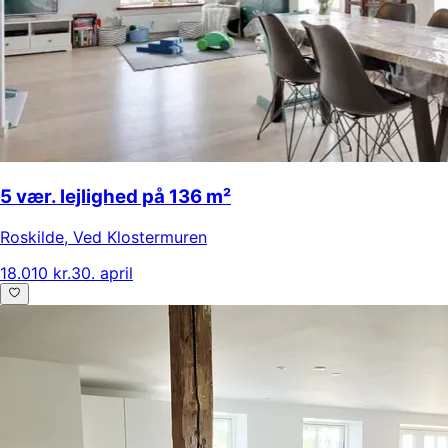
5 vær. lejlighed på 136 m²
Roskilde
,
Ved Klostermuren
18.010 kr.
30. april