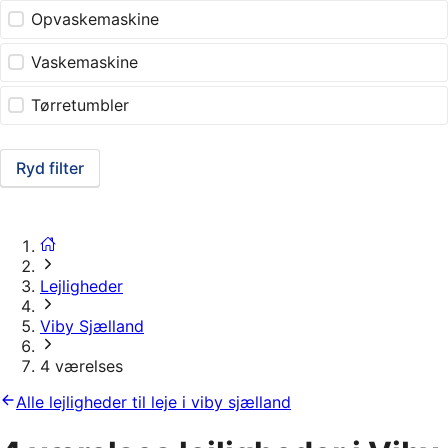
Opvaskemaskine
Vaskemaskine
Tørretumbler
Ryd filter
Lejligheder
Viby Sjælland
4 værelses
Alle lejligheder til leje i viby sjælland