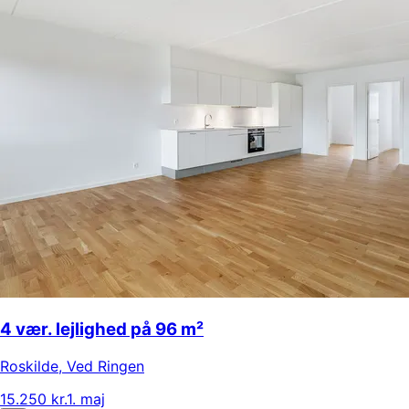
4 vær. lejlighed på 96 m²
Roskilde
,
Ved Ringen
15.250 kr.
1. maj