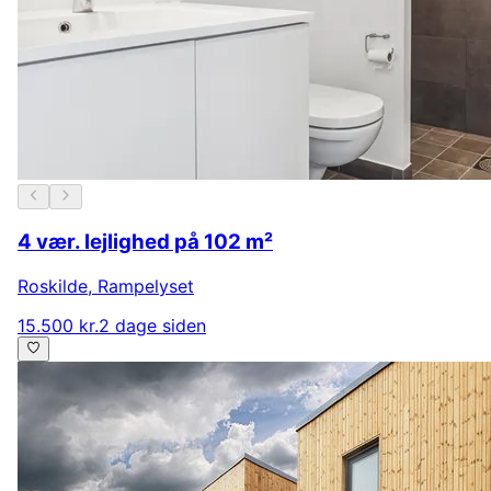
4 vær. lejlighed på 102 m²
Roskilde
,
Rampelyset
15.500 kr.
2 dage siden