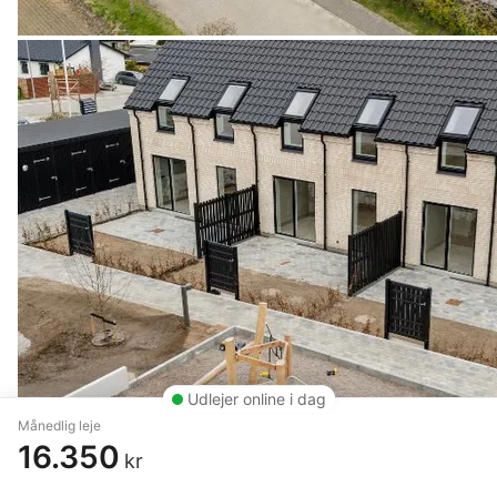
Udlejer online i dag
Månedlig leje
16.350
kr