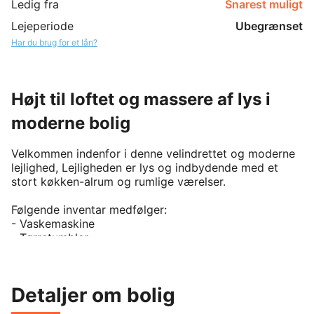
Ledig fra
Snarest muligt
Lejeperiode
Ubegrænset
Har du brug for et lån?
Højt til loftet og massere af lys i
moderne bolig
Velkommen indenfor i denne velindrettet og moderne 
lejlighed, Lejligheden er lys og indbydende med et 
stort køkken-alrum og rumlige værelser. 

Følgende inventar medfølger: 

- Vaskemaskine

- Tørretumbler

- Opvaskemaskine

- Køle- fryseskab

- Ovn

Detaljer om bolig
- Kogeplade

- Emhætte
