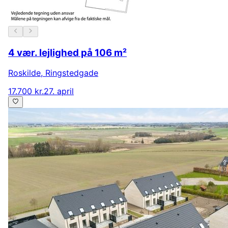
4 vær. lejlighed på 106 m²
Roskilde
,
Ringstedgade
17.700 kr.
27. april