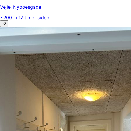
Vejle
,
Nyboesgade
7.200 kr.
17 timer siden