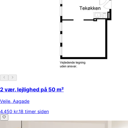
2 vær. lejlighed på 50 m²
Vejle
,
Aagade
4.450 kr.
18 timer siden