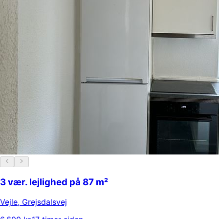
3 vær. lejlighed på 87 m²
Vejle
,
Grejsdalsvej