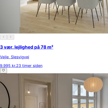
3 vær. lejlighed på 78 m²
Vejle
,
Slesvigvej
9.995 kr.
23 timer siden