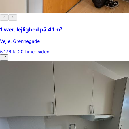
1 vær. lejlighed på 41 m²
Vejle
,
Grønnegade
5.176 kr.
20 timer siden