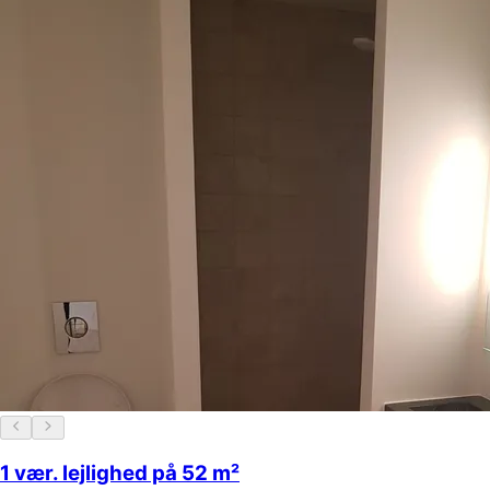
1 vær. lejlighed på 52 m²