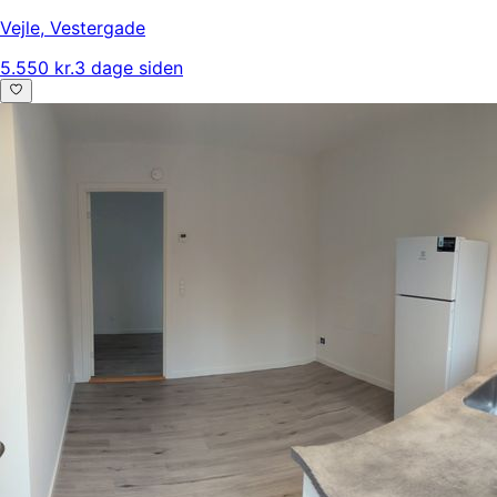
Vejle
,
Vestergade
5.550 kr.
3 dage siden