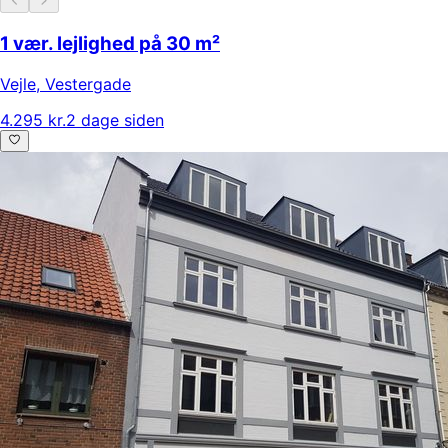
1 vær. lejlighed på 30 m²
Vejle
,
Vestergade
4.295 kr.
2 dage siden