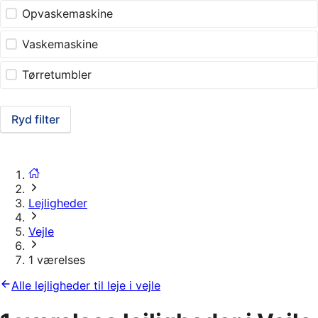
Opvaskemaskine
Vaskemaskine
Tørretumbler
Ryd filter
Lejligheder
Vejle
1 værelses
Alle lejligheder til leje i vejle