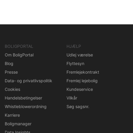
BOLIGPORTAL
HJÆLP
Om BoligPortal
Udlej værelse
Blog
Flyttesyn
Presse
Fremlejekontrakt
Data- og privatlivspolitik
Fremlej lejebolig
Cookies
Kundeservice
Handelsbetingelser
Vilkår
Whistleblowerordning
Søg sagsnr.
Karriere
Boligmanager
Data Insights