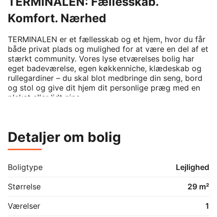
TERMINALEN: Fællesskab.
Komfort. Nærhed
TERMINALEN er et fællesskab og et hjem, hvor du får 
både privat plads og mulighed for at være en del af et 
stærkt community. Vores lyse etværelses bolig har 
eget badeværelse, egen køkkenniche, klædeskab og 
rullegardiner – du skal blot medbringe din seng, bord 
og stol og give dit hjem dit personlige præg med en 
plakat eller lidt nips.

Her er højt til loftet, både bogstaveligt og i overført 
betydning. Du bliver en del af et fællesskab, hvor vi 
Detaljer om bolig
omfavner forskelligheder og skaber plads til personlig 
udvikling og venskaber for livet. TERMINALEN er 
stedet, hvor du kan skabe en tryg og social base.

Boligtype
Lejlighed
Som beboer får du adgang til fantastiske 
fællesområder og fælleskøkkener, samt mulighed for 
Størrelse
29 m²
at deltage i aktiviteter og frivillige udvalg. En 
Community Manager er til stede i dagtimerne for at 
Værelser
1
hjælpe med dagligdagen og sikre et godt fællesskab. 