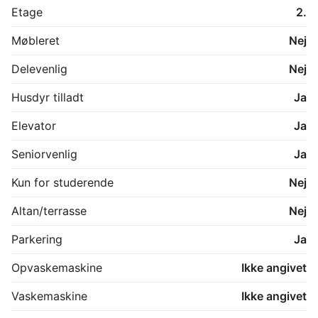
TERMINALEN tilbyder bl.a. også fitnessrum, 
Etage
2.
shuffleboard, hyggekroge, study lounge, 
cykelværksted, café/bar, loungeområde, tagterrasse, 
Møbleret
Nej
vaskerum og depot.

Delevenlig
Nej
TERMINALEN er et sted for dig, der ønsker et 
meningsfuldt og socialt hjem med rammerne for en 
Husdyr tilladt
Ja
sjov og udviklende hverdag.

Elevator
Ja
*Billederne er fra en prøvebolig og ikke nødvendigvis 
den pågældende lejlighed

Seniorvenlig
Ja
Kun for studerende
Nej
Altan/terrasse
Nej
Parkering
Ja
Opvaskemaskine
Ikke angivet
Vaskemaskine
Ikke angivet