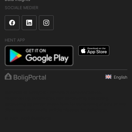
SOCIALE MEDIER
HENT APP
English
Indholdet er beskyttet i henhold til ophavsretsloven.
Regelmæssig, systematisk eller kontinuerlig indsamling,
opbevaring og enhver anden form for kompilering af data er ikke
tilladt uden udtrykkelig skriftlig tilladelse fra BoligPortal.
© 2001–2026 BoligPortal