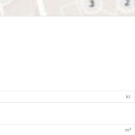
kr.
m²