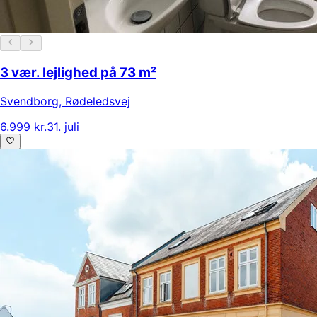
3 vær. lejlighed på 73 m²
Svendborg
,
Rødeledsvej
6.999 kr.
31. juli