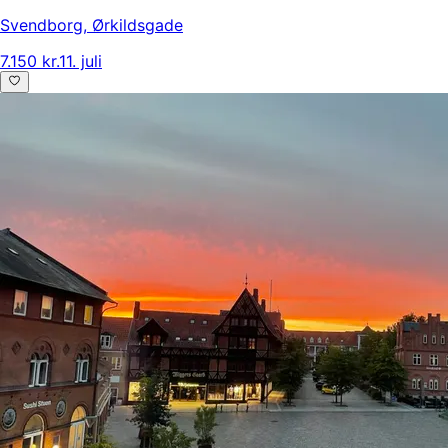
Svendborg
,
Ørkildsgade
7.150 kr.
11. juli