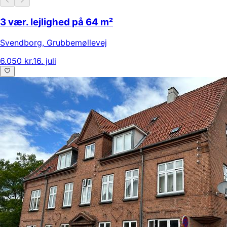
3 vær. lejlighed på 64 m²
Svendborg
,
Grubbemøllevej
6.050 kr.
16. juli