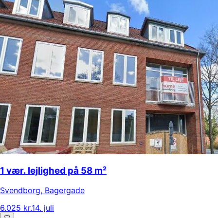
1 vær. lejlighed på 58 m²
Svendborg
,
Bagergade
6.025 kr.
14. juli