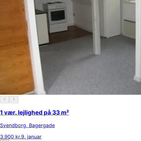
1 vær. lejlighed på 33 m²
Svendborg
,
Bagergade
3.900 kr.
9. januar