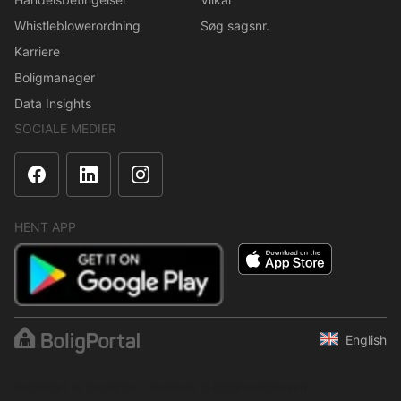
Whistleblowerordning
Søg sagsnr.
Karriere
Boligmanager
Data Insights
SOCIALE MEDIER
HENT APP
English
Indholdet er beskyttet i henhold til ophavsretsloven.