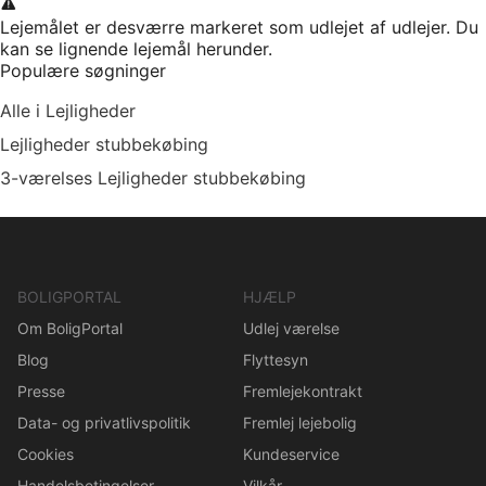
Lejemålet er desværre markeret som udlejet af udlejer. Du
kan se lignende lejemål herunder.
Populære søgninger
Alle i Lejligheder
Lejligheder stubbekøbing
3-værelses Lejligheder stubbekøbing
BOLIGPORTAL
HJÆLP
Om BoligPortal
Udlej værelse
Blog
Flyttesyn
Presse
Fremlejekontrakt
Data- og privatlivspolitik
Fremlej lejebolig
Cookies
Kundeservice
Handelsbetingelser
Vilkår