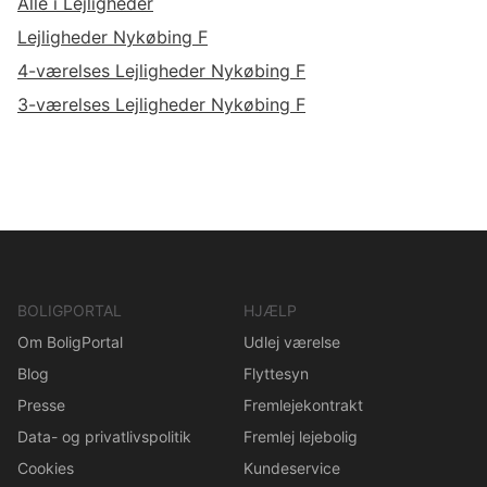
Alle i Lejligheder
Lejligheder Nykøbing F
4-værelses Lejligheder Nykøbing F
3-værelses Lejligheder Nykøbing F
BOLIGPORTAL
HJÆLP
Om BoligPortal
Udlej værelse
Blog
Flyttesyn
Presse
Fremlejekontrakt
Data- og privatlivspolitik
Fremlej lejebolig
Cookies
Kundeservice