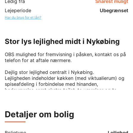
Ledig fra
Snarest muligt
Lejeperiode
Ubegrænset
Har du brug for et lån?
Stor lys lejlighed midt i Nykøbing
OBS mulighed for fremvisning i påsken, kontakt os på 
telefon for at aftale nærmere.

Dejlig stor lejlighed centralt i Nykøbing. 

Lejligheden indeholder køkken (med viktualierum) og 
spiseafdeling i forbindelse med hinanden, 
badeværelse samt ekstra toilet, to værelser og to 
stuer i forbindelse med hinanden. Til lejligheden hører 
også en altan ud til haven.

Detaljer om bolig
En lejlighed med mange muligheder og gode naboer.

(Plantegningen og billederne er vejledende)
Boligtype
Lejlighed