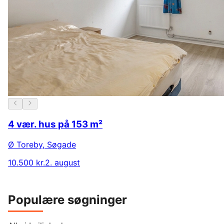
4 vær. hus på 153 m²
Ø Toreby
,
Søgade
10.500 kr.
2. august
Populære søgninger