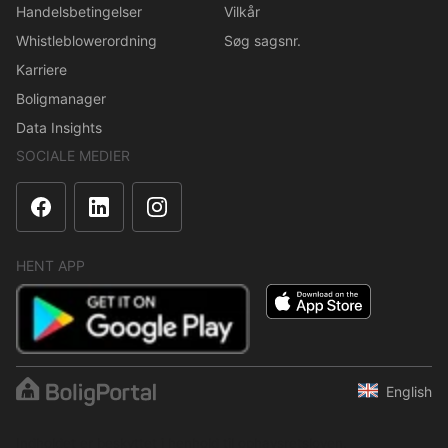
Handelsbetingelser
Vilkår
Whistleblowerordning
Søg sagsnr.
Karriere
Boligmanager
Data Insights
SOCIALE MEDIER
HENT APP
English
Indholdet er beskyttet i henhold til ophavsretsloven.