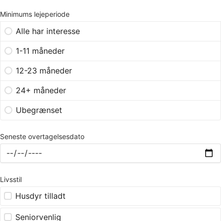
Minimums lejeperiode
Alle har interesse
1-11 måneder
12-23 måneder
24+ måneder
Ubegrænset
Seneste overtagelsesdato
Livsstil
Husdyr tilladt
Seniorvenlig