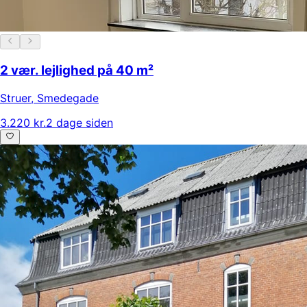
2 vær. lejlighed på 40 m²
Struer
,
Smedegade
3.220 kr.
2 dage siden