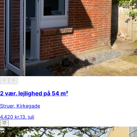
2 vær. lejlighed på 54 m²
Struer
,
Kirkegade
4.420 kr.
13. juli