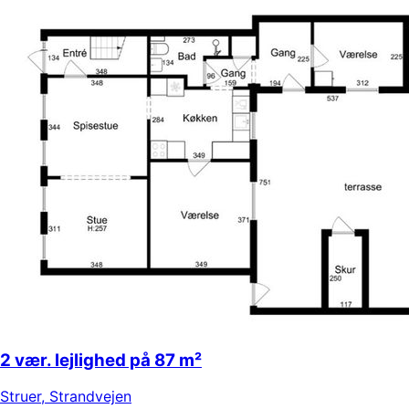
2 vær. lejlighed på 87 m²
Struer
,
Strandvejen