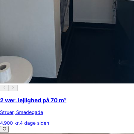
2 vær. lejlighed på 70 m²
Struer
,
Smedegade
4.900 kr.
4 dage siden