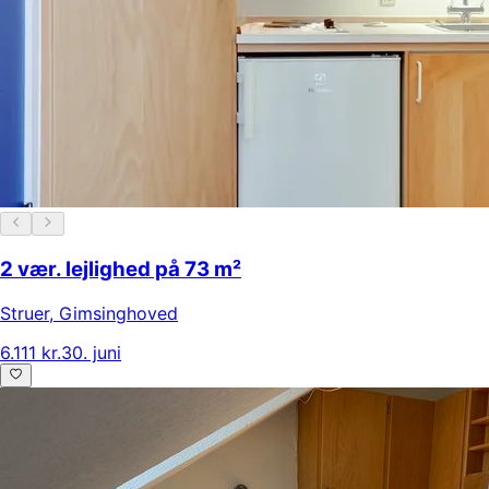
2 vær. lejlighed på 73 m²
Struer
,
Gimsinghoved
6.111 kr.
30. juni