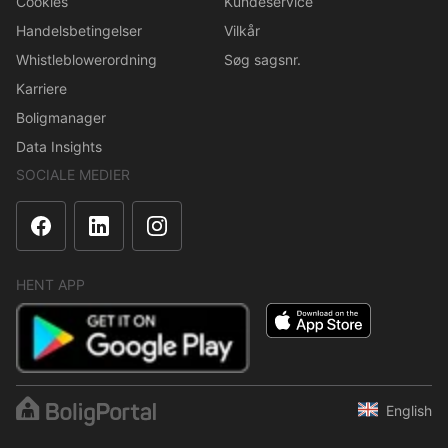
Cookies
Kundeservice
Handelsbetingelser
Vilkår
Whistleblowerordning
Søg sagsnr.
Karriere
Boligmanager
Data Insights
SOCIALE MEDIER
HENT APP
English