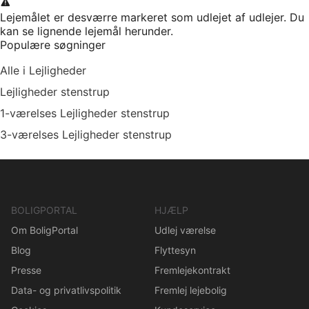
Lejemålet er desværre markeret som udlejet af udlejer. Du
kan se lignende lejemål herunder.
Populære søgninger
Alle i Lejligheder
Lejligheder stenstrup
1-værelses Lejligheder stenstrup
3-værelses Lejligheder stenstrup
BOLIGPORTAL
HJÆLP
Om BoligPortal
Udlej værelse
Blog
Flyttesyn
Presse
Fremlejekontrakt
Data- og privatlivspolitik
Fremlej lejebolig