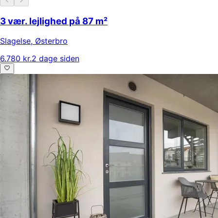
3 vær. lejlighed på 87 m²
Slagelse
,
Østerbro
6.780 kr.
2 dage siden