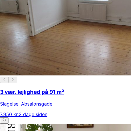
3 vær. lejlighed på 91 m²
Slagelse
,
Absalonsgade
7.950 kr.
3 dage siden