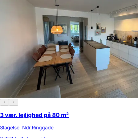
3 vær. lejlighed på 80 m²
Slagelse
,
Ndr.Ringgade