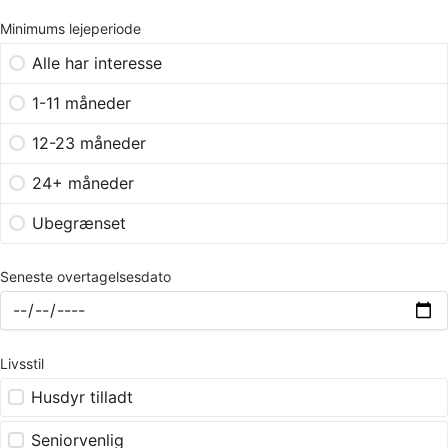
Minimums lejeperiode
Alle har interesse
1-11 måneder
12-23 måneder
24+ måneder
Ubegrænset
Seneste overtagelsesdato
Livsstil
Husdyr tilladt
Seniorvenlig