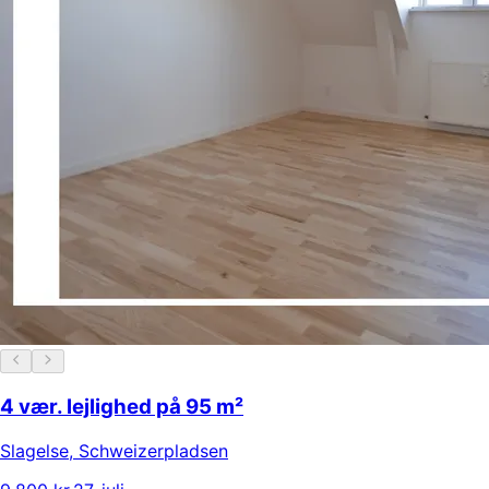
4 vær. lejlighed på 95 m²
Slagelse
,
Schweizerpladsen