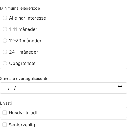
Minimums lejeperiode
Alle har interesse
1-11 måneder
12-23 måneder
24+ måneder
Ubegrænset
Seneste overtagelsesdato
Livsstil
Husdyr tilladt
Seniorvenlig