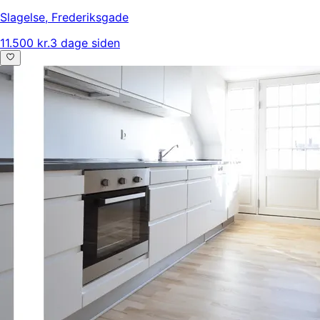
Slagelse
,
Frederiksgade
11.500 kr.
3 dage siden