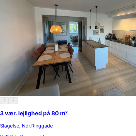
3 vær. lejlighed på 80 m²
Slagelse
,
Ndr.Ringgade