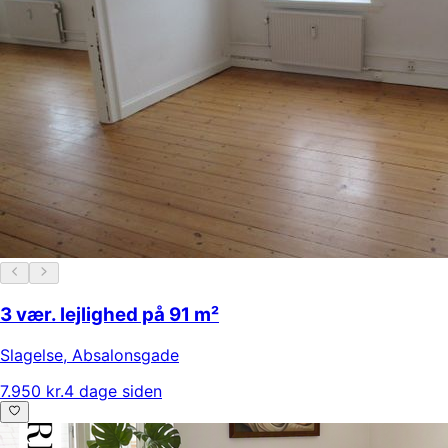
3 vær. lejlighed på 91 m²
Slagelse
,
Absalonsgade
7.950 kr.
4 dage siden