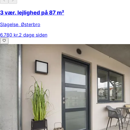
3 vær. lejlighed på 87 m²
Slagelse
,
Østerbro
6.780 kr.
2 dage siden