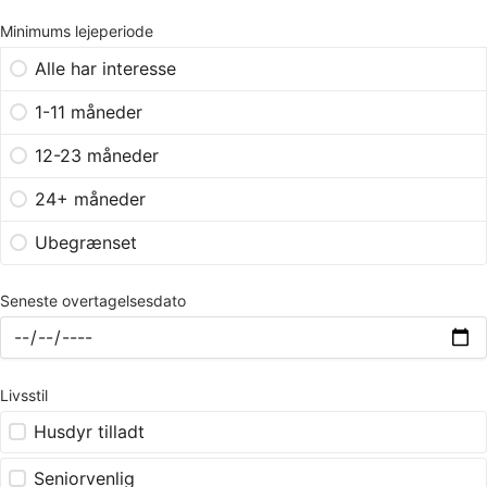
Minimums lejeperiode
Alle har interesse
1-11 måneder
12-23 måneder
24+ måneder
Ubegrænset
Seneste overtagelsesdato
Livsstil
Husdyr tilladt
Seniorvenlig