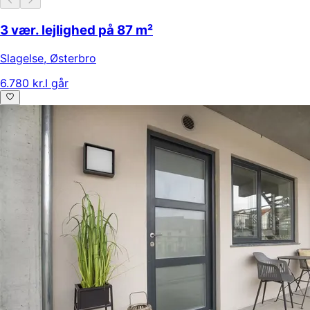
3 vær. lejlighed på 87 m²
Slagelse
,
Østerbro
6.780 kr.
I går