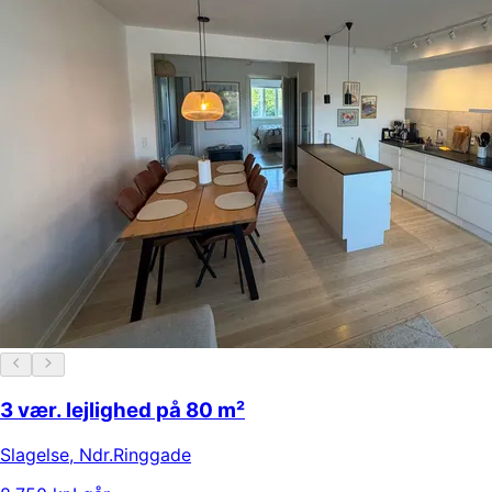
3 vær. lejlighed på 80 m²
Slagelse
,
Ndr.Ringgade