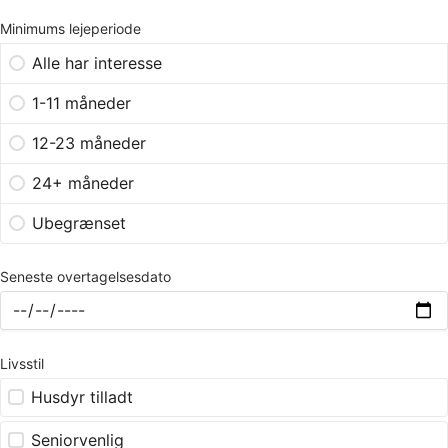
Minimums lejeperiode
Alle har interesse
1-11 måneder
12-23 måneder
24+ måneder
Ubegrænset
Seneste overtagelsesdato
Livsstil
Husdyr tilladt
Seniorvenlig