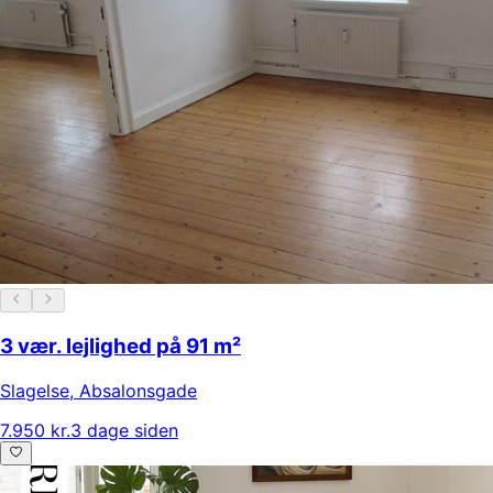
3 vær. lejlighed på 91 m²
Slagelse
,
Absalonsgade
7.950 kr.
3 dage siden