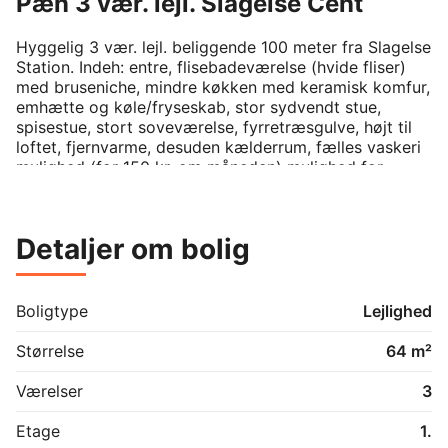
Pæn 3 vær. lejl. Slagelse Cent
Hyggelig 3 vær. lejl. beliggende 100 meter fra Slagelse 
Station. Indeh: entre, flisebadeværelse (hvide fliser) 
med bruseniche, mindre køkken med keramisk komfur, 
emhætte og køle/fryseskab, stor sydvendt stue, 
spisestue, stort soveværelse, fyrretræsgulve, højt til 
loftet, fjernvarme, desuden kælderrum, fælles vaskeri 
mulighed (for 150 kr. om måneden) mulighed for 
parkering i gården.
Detaljer om bolig
Boligtype
Lejlighed
Størrelse
64 m²
Værelser
3
Etage
1.