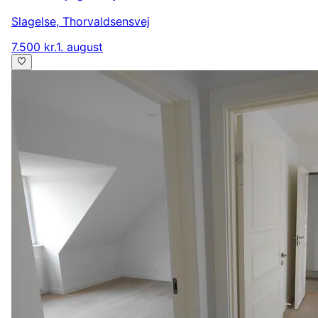
Slagelse
,
Thorvaldsensvej
7.500 kr.
1. august