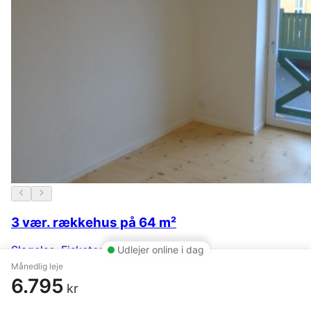
3 vær. rækkehus på 64 m²
Slagelse
,
Fisketorvet
Udlejer online i dag
Månedlig leje
7.700 kr.
9. juni
6.795
kr