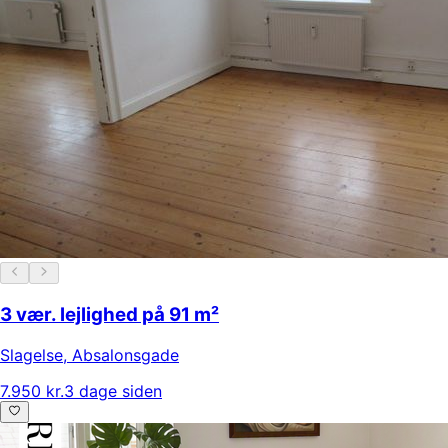
3 vær. lejlighed på 91 m²
Slagelse
,
Absalonsgade
7.950 kr.
3 dage siden