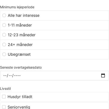
Minimums lejeperiode
Alle har interesse
1-11 måneder
12-23 måneder
24+ måneder
Ubegrænset
Seneste overtagelsesdato
Livsstil
Husdyr tilladt
Seniorvenlig