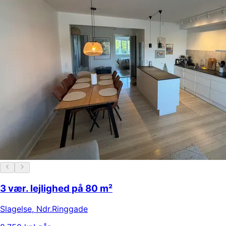
3 vær. lejlighed på 80 m²
Slagelse
,
Ndr.Ringgade