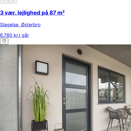
3 vær. lejlighed på 87 m²
Slagelse
,
Østerbro
6.780 kr.
I går