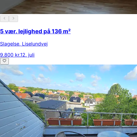
5 vær. lejlighed på 136 m²
Slagelse
,
Liselundvej
9.800 kr.
12. juli