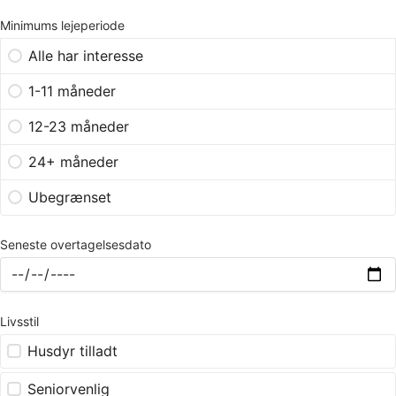
Minimums lejeperiode
Alle har interesse
1-11 måneder
12-23 måneder
24+ måneder
Ubegrænset
Seneste overtagelsesdato
Livsstil
Husdyr tilladt
Seniorvenlig