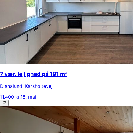
7 vær. lejlighed på 191 m²
Dianalund
,
Karsholtevej
11.400 kr.
18. maj