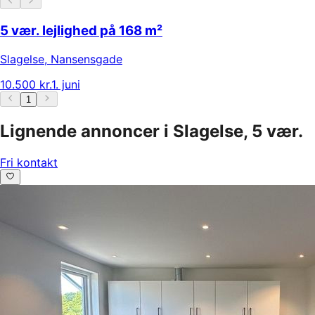
5 vær. lejlighed på 168 m²
Slagelse
,
Nansensgade
10.500 kr.
1. juni
1
Lignende annoncer i Slagelse, 5 vær.
Fri kontakt