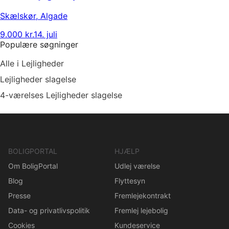
Skælskør
,
Algade
9.000 kr.
14. juli
Populære søgninger
Alle i Lejligheder
Lejligheder slagelse
4-værelses Lejligheder slagelse
BOLIGPORTAL
HJÆLP
Om BoligPortal
Udlej værelse
Blog
Flyttesyn
Presse
Fremlejekontrakt
Data- og privatlivspolitik
Fremlej lejebolig
Cookies
Kundeservice