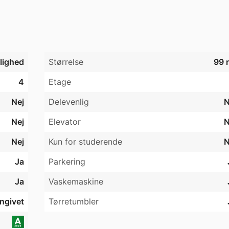
jlighed
Størrelse
99 
4
Etage
Nej
Delevenlig
N
Nej
Elevator
N
Nej
Kun for studerende
N
Ja
Parkering
Ja
Vaskemaskine
angivet
Tørretumbler