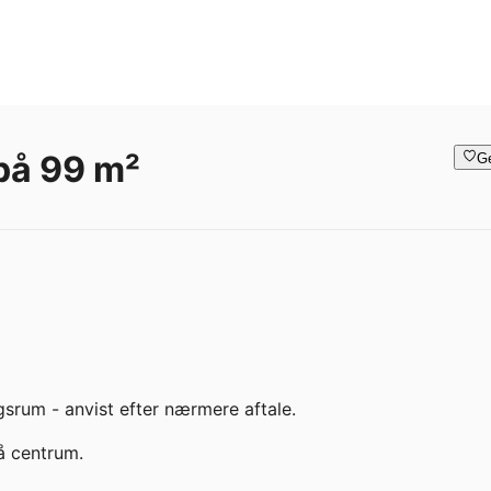
 på 99 m²
G
srum - anvist efter nærmere aftale.

å centrum.