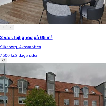
2 vær. lejlighed på 65 m²
Silkeborg
,
Avnsøtoften
7.500 kr.
2 dage siden