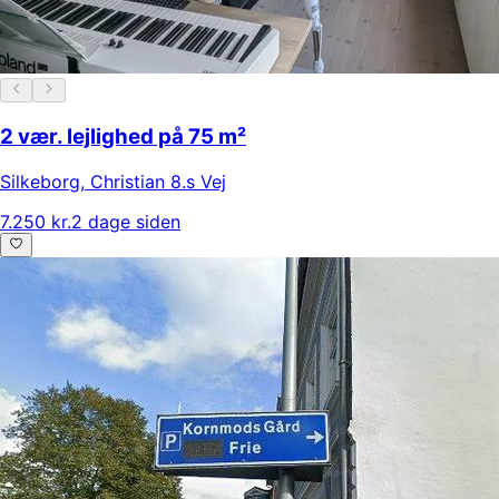
2 vær. lejlighed på 75 m²
Silkeborg
,
Christian 8.s Vej
7.250 kr.
2 dage siden