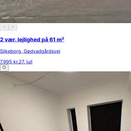
2 vær. lejlighed på 61 m²
Silkeborg
,
Gødvadgårdsvej
7.995 kr.
27. juli