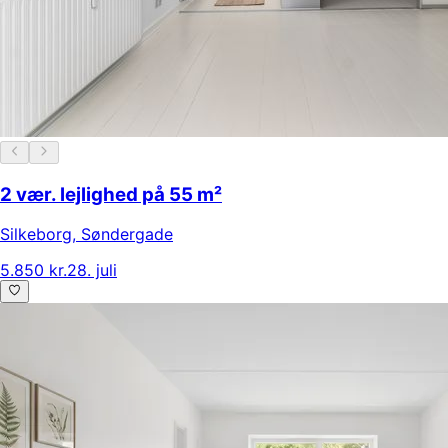
2 vær. lejlighed på 55 m²
Silkeborg
,
Søndergade
5.850 kr.
28. juli