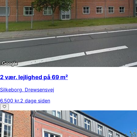
2 vær. lejlighed på 69 m²
Silkeborg
,
Drewsensvej
6.500 kr.
2 dage siden