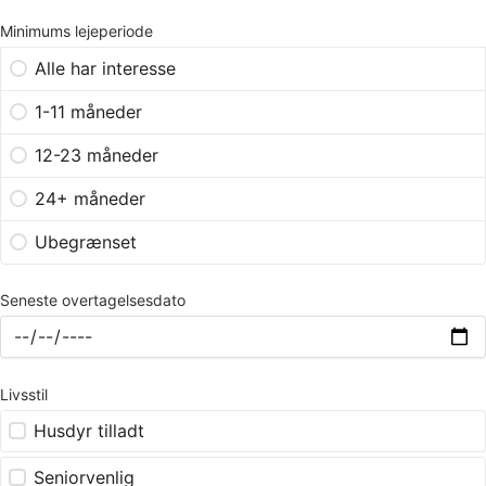
Minimums lejeperiode
Alle har interesse
1-11 måneder
12-23 måneder
24+ måneder
Ubegrænset
Seneste overtagelsesdato
Livsstil
Husdyr tilladt
Seniorvenlig