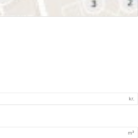
kr.
m²