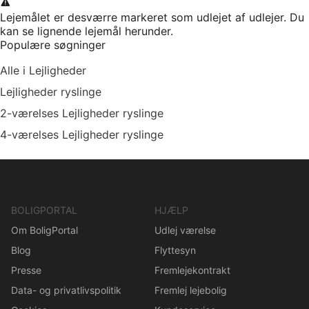
Lejemålet er desværre markeret som udlejet af udlejer. Du
kan se lignende lejemål herunder.
Populære søgninger
Alle i Lejligheder
Lejligheder ryslinge
2-værelses Lejligheder ryslinge
4-værelses Lejligheder ryslinge
BOLIGPORTAL
HJÆLP
Om BoligPortal
Udlej værelse
Blog
Flyttesyn
Presse
Fremlejekontrakt
Data- og privatlivspolitik
Fremlej lejebolig