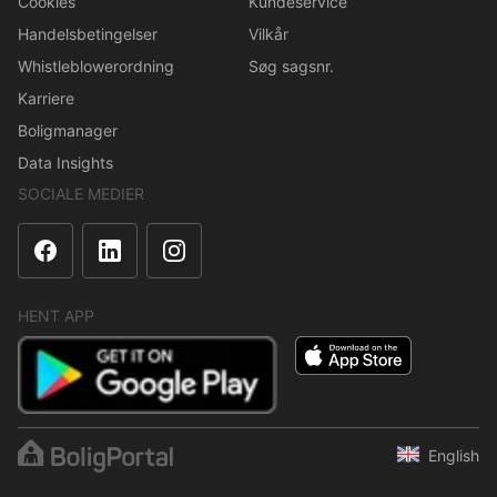
Cookies
Kundeservice
Handelsbetingelser
Vilkår
Whistleblowerordning
Søg sagsnr.
Karriere
Boligmanager
Data Insights
SOCIALE MEDIER
HENT APP
English