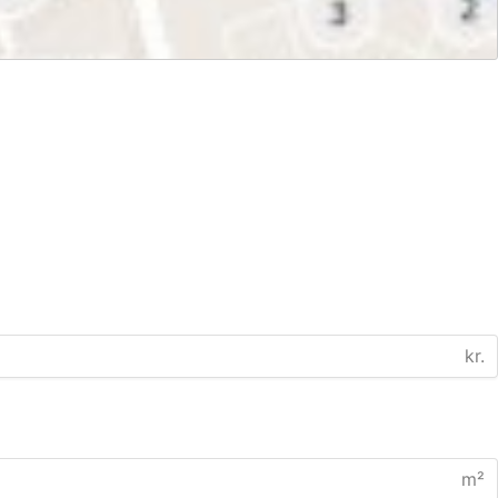
kr.
m²