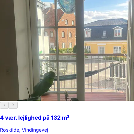
4 vær. lejlighed på 132 m²
Roskilde
,
Vindingevej