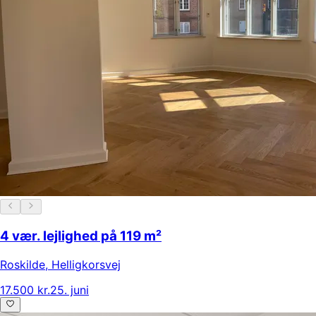
4 vær. lejlighed på 119 m²
Roskilde
,
Helligkorsvej
17.500 kr.
25. juni