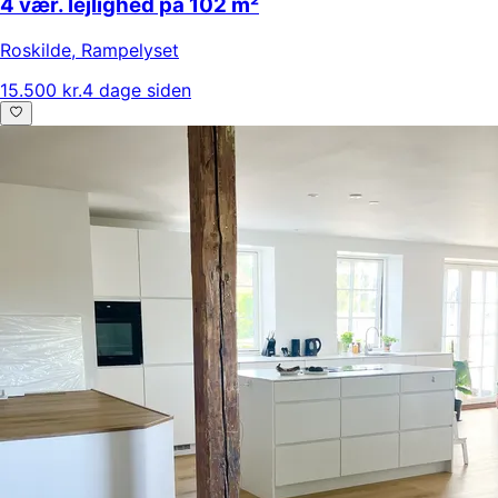
4 vær. lejlighed på 102 m²
Roskilde
,
Rampelyset
15.500 kr.
4 dage siden