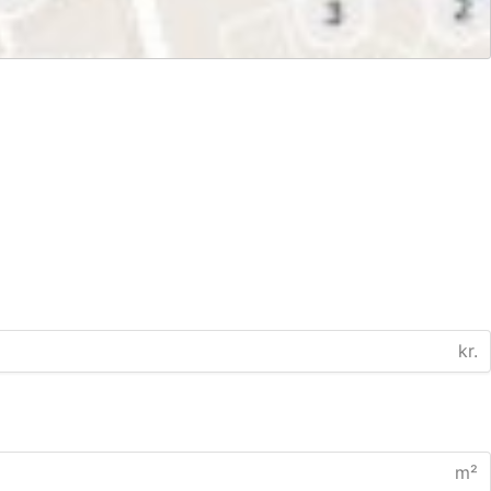
kr.
m²