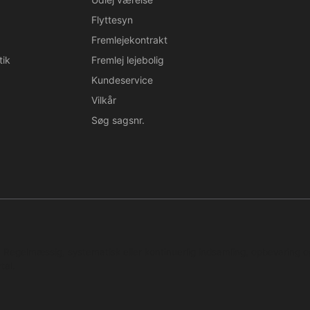
Flyttesyn
Fremlejekontrakt
tik
Fremlej lejebolig
Kundeservice
Vilkår
Søg sagsnr.
n. Regelmæssig, systematisk eller kontinuerlig indsamling, opbevaring 
tal.