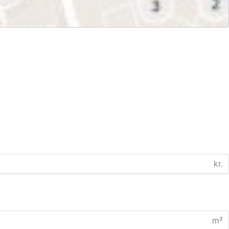
kr.
m²