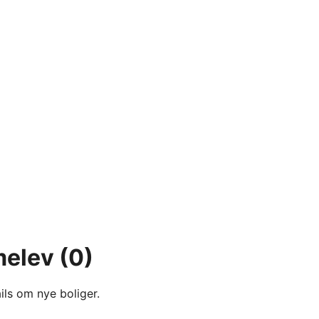
melev
(0)
ils om nye boliger.