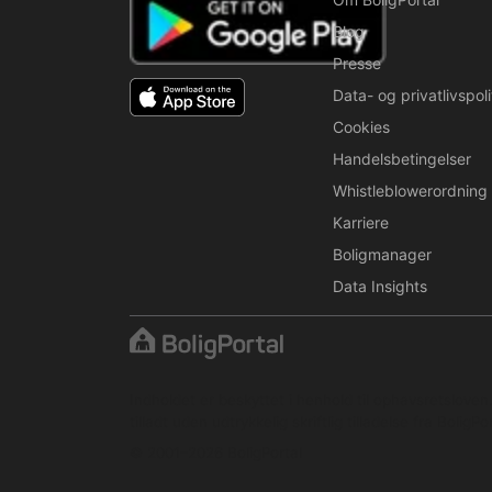
Blog
Presse
Data- og privatlivspoli
Cookies
Handelsbetingelser
Whistleblowerordning
Karriere
Boligmanager
Data Insights
Indholdet er beskyttet i henhold til ophavsretslove
tilladt uden udtrykkelig skriftlig tilladelse fra BoligPor
© 2001–2026 BoligPortal