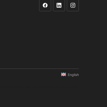
English
og enhver anden form for kompilering af data er ikke