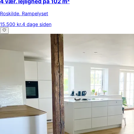
4 vær. lejlighed på 102 m²
Roskilde
,
Rampelyset
15.500 kr.
4 dage siden