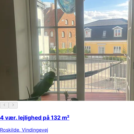
4 vær. lejlighed på 132 m²
Roskilde
,
Vindingevej