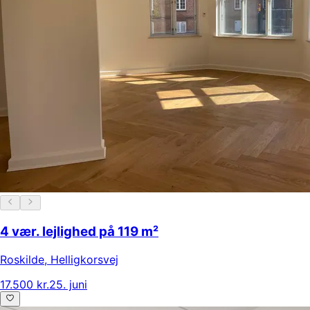
4 vær. lejlighed på 119 m²
Roskilde
,
Helligkorsvej
17.500 kr.
25. juni