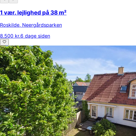
1 vær. lejlighed på 38 m²
Roskilde
,
Neergårdsparken
8.500 kr.
6 dage siden