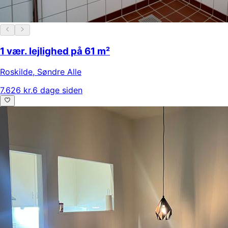
1 vær. lejlighed på 61 m²
Roskilde
,
Søndre Alle
7.626 kr.
6 dage siden