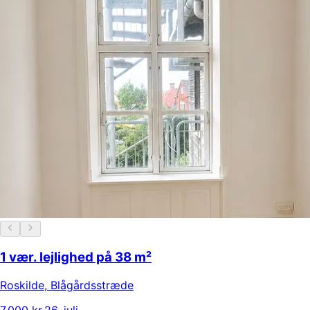
1 vær. lejlighed på 38 m²
Roskilde
,
Blågårdsstræde
7.000 kr.
26. juli