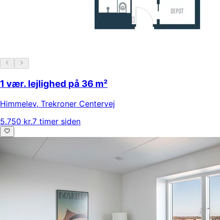
1 vær. lejlighed på 36 m²
Himmelev
,
Trekroner Centervej
5.750 kr.
7 timer siden