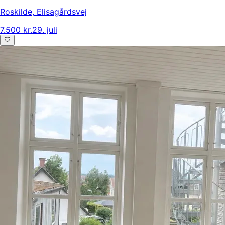
Roskilde
,
Elisagårdsvej
7.500 kr.
29. juli