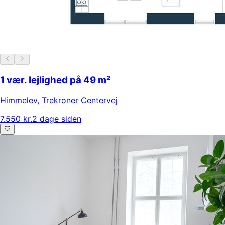
1 vær. lejlighed på 49 m²
Himmelev
,
Trekroner Centervej
7.550 kr.
2 dage siden