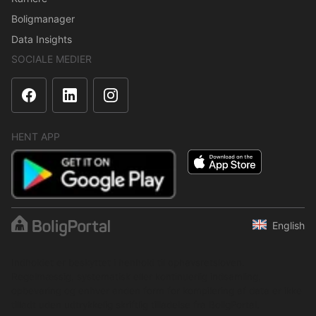
Boligmanager
Data Insights
SOCIALE MEDIER
HENT APP
English
Indholdet er beskyttet i henhold til ophavsretsloven.
Regelmæssig, systematisk eller kontinuerlig indsamling,
opbevaring og enhver anden form for kompilering af data er ikke
tilladt uden udtrykkelig skriftlig tilladelse fra BoligPortal.