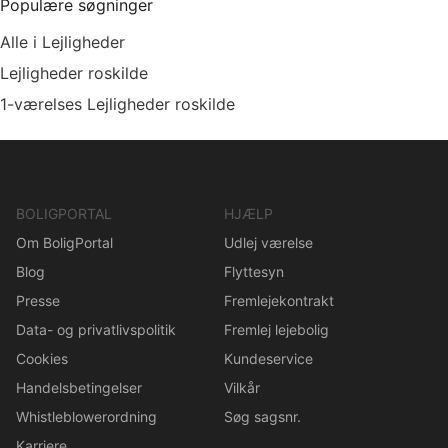
Populære søgninger
Alle i Lejligheder
Lejligheder roskilde
1-værelses Lejligheder roskilde
BOLIGPORTAL
HJÆLP
Om BoligPortal
Udlej værelse
Blog
Flyttesyn
Presse
Fremlejekontrakt
Data- og privatlivspolitik
Fremlej lejebolig
Cookies
Kundeservice
Handelsbetingelser
Vilkår
Whistleblowerordning
Søg sagsnr.
Karriere