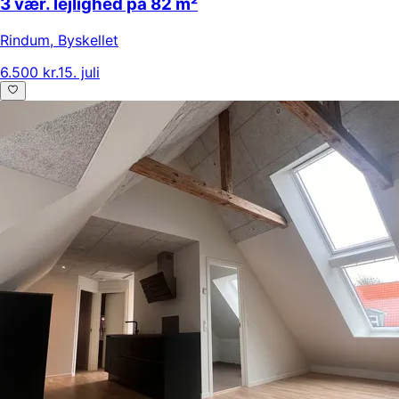
3 vær. lejlighed på 82 m²
Rindum
,
Byskellet
6.500 kr.
15. juli