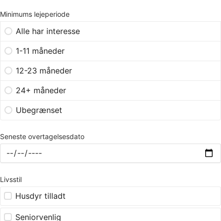
Minimums lejeperiode
Alle har interesse
1-11 måneder
12-23 måneder
24+ måneder
Ubegrænset
Seneste overtagelsesdato
Livsstil
Husdyr tilladt
Seniorvenlig