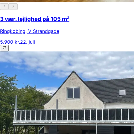
3 vær. lejlighed på 105 m²
Ringkøbing
,
V Strandgade
5.900 kr.
22. juli