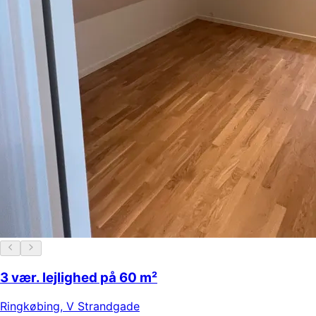
3 vær. lejlighed på 60 m²
Ringkøbing
,
V Strandgade