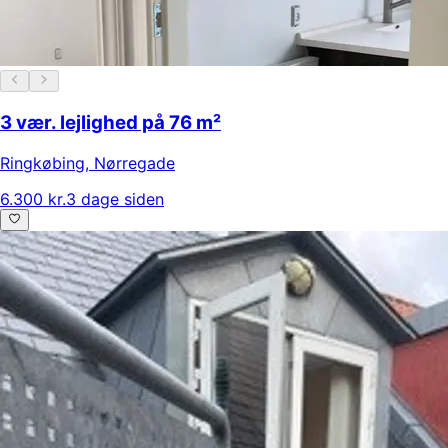
3 vær. lejlighed på 76 m²
Ringkøbing
,
Nørregade
6.300 kr.
3 dage siden