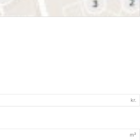
kr.
m²