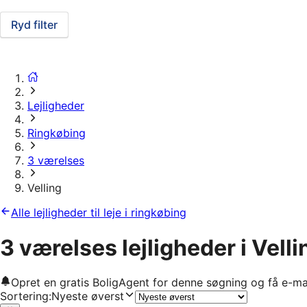
Ryd filter
Lejligheder
Ringkøbing
3 værelses
Velling
Alle lejligheder til leje i ringkøbing
3 værelses lejligheder i Velli
Opret en gratis BoligAgent for denne søgning og få e-ma
Sortering
:
Nyeste øverst