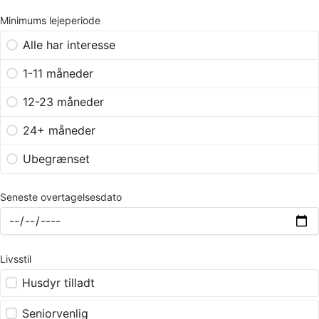
Minimums lejeperiode
Alle har interesse
1-11 måneder
12-23 måneder
24+ måneder
Ubegrænset
Seneste overtagelsesdato
Livsstil
Husdyr tilladt
Seniorvenlig