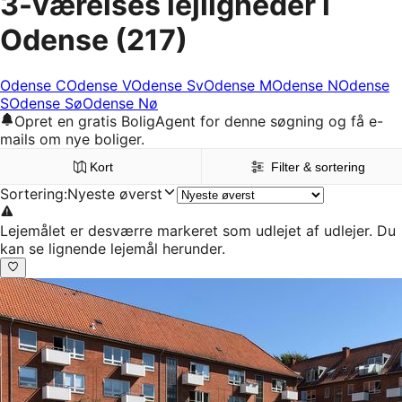
3-værelses lejligheder i
Odense
(217)
Odense C
Odense V
Odense Sv
Odense M
Odense N
Odense
S
Odense Sø
Odense Nø
Opret en gratis BoligAgent for denne søgning og få e-
mails om nye boliger.
Kort
Filter & sortering
Sortering
:
Nyeste øverst
Lejemålet er desværre markeret som udlejet af udlejer. Du
kan se lignende lejemål herunder.