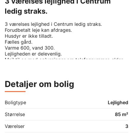
3 værelses lejlighed i Centrum
ledig straks.
3 værelses lejlighed i Centrum ledig straks.

Forudbetalt leje kan afdrages.  

Husdyr er ikke tilladt.

Fælles gård.

Varme 600, vand 300.

Lejligheden er delevenlig.

Mail til os med oplysninger om telefonnummer, alder 
og beskæftigelse, og vi vender hurtigt tilbage for at 
aftale en fremvisning. 

26-03-16
Detaljer om bolig
Boligtype
Lejlighed
Størrelse
85 m²
Værelser
3