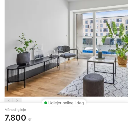
Udlejer online i dag
Månedlig leje
3 vær. lejlighed på 81 m²
7.800
kr
Odense V
,
Gartnertorvet