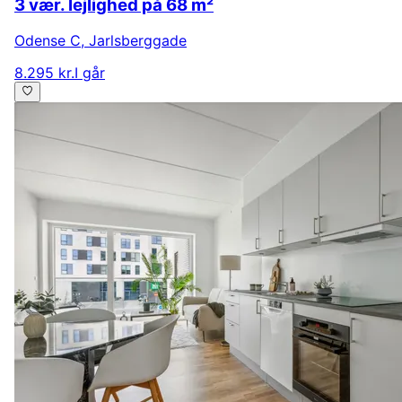
3 vær. lejlighed på 68 m²
Odense C
,
Jarlsberggade
8.295 kr.
I går