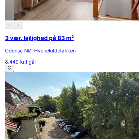
3 vær. lejlighed på 83 m²
Odense NØ
,
Hvenekildeløkken
8.449 kr.
I går