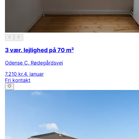
3 vær. lejlighed på 70 m²
Odense C
,
Rødegårdsvej
7.210 kr.
4. januar
Fri kontakt