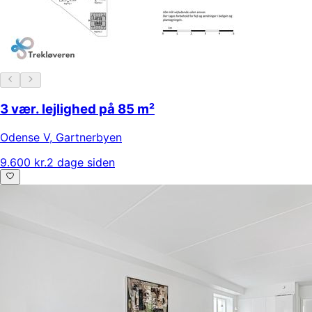
3 vær. lejlighed på 85 m²
Odense V
,
Gartnerbyen
9.600 kr.
2 dage siden