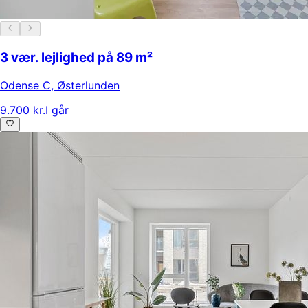
3 vær. lejlighed på 89 m²
Odense C
,
Østerlunden
9.700 kr.
I går