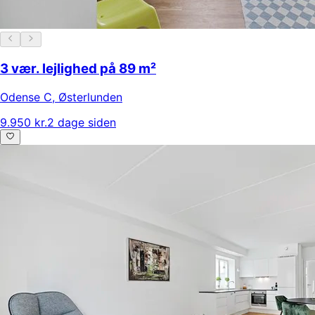
3 vær. lejlighed på 89 m²
Odense C
,
Østerlunden
9.950 kr.
2 dage siden