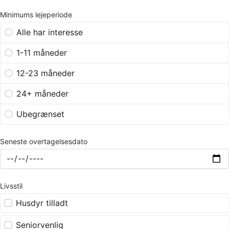
Minimums lejeperiode
Alle har interesse
1-11 måneder
12-23 måneder
24+ måneder
Ubegrænset
Seneste overtagelsesdato
Livsstil
Husdyr tilladt
Seniorvenlig