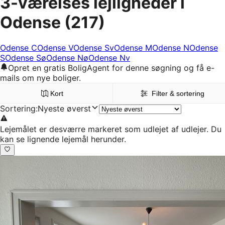
3-værelses lejligheder i
Odense
(217)
Odense C
Odense V
Odense Sv
Odense M
Odense N
Odense
S
Odense Sø
Odense Nø
Odense Nv
Opret en gratis BoligAgent for denne søgning og få e-
mails om nye boliger.
Kort
Filter & sortering
Sortering
:
Nyeste øverst
Lejemålet er desværre markeret som udlejet af udlejer. Du
kan se lignende lejemål herunder.