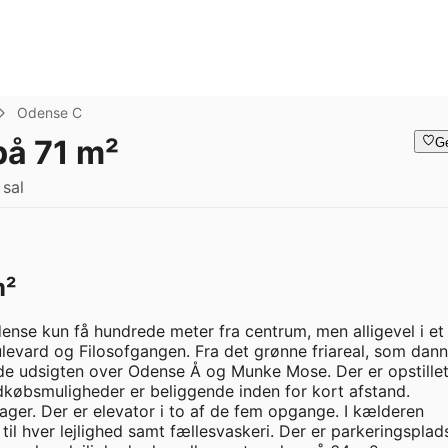
Odense C
på 71 m²
G
 sal
m²
nse kun få hundrede meter fra centrum, men alligevel i et 
ulevard og Filosofgangen. Fra det grønne friareal, som danne
de udsigten over Odense Å og Munke Mose. Der er opstillet
dkøbsmuligheder er beliggende inden for kort afstand. 
ger. Der er elevator i to af de fem opgange. I kælderen 
il hver lejlighed samt fællesvaskeri. Der er parkeringsplads