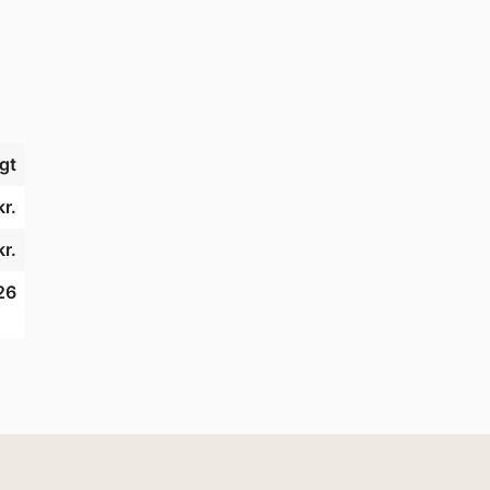
gt
kr.
kr.
26