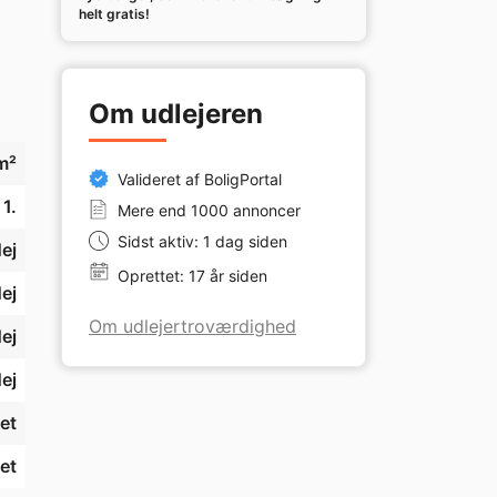
helt gratis!
 
 
Om udlejeren
m²
Valideret af BoligPortal
n.
1.
Mere end 1000 annoncer
Sidst aktiv: 1 dag siden
ej
Oprettet: 17 år siden
ej
Om udlejertroværdighed
ej
ej
et
et