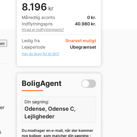
8.196
kr
Månedlig aconto
0 kr.
Indflytningspris
40.980 kr.
Hvad er indflytningspris?
Ledig fra
Snarest muligt
em
Lejeperiode
Ubegrænset
Har du brug for et lån?
BoligAgent
Din søgning:
r 
Odense, Odense C,
 
Lejligheder
Du modtager en e-mail, når der kommer
 
nye boliger, som matcher din søgning -