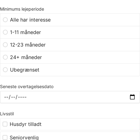
Minimums lejeperiode
Alle har interesse
1-11 måneder
12-23 måneder
24+ måneder
Ubegrænset
Seneste overtagelsesdato
Livsstil
Husdyr tilladt
Seniorvenlig