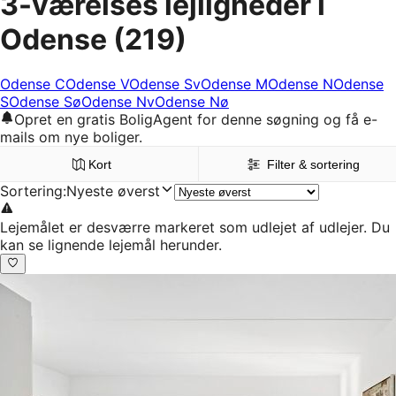
3-værelses lejligheder i
Odense
(219)
Odense C
Odense V
Odense Sv
Odense M
Odense N
Odense
S
Odense Sø
Odense Nv
Odense Nø
Opret en gratis BoligAgent for denne søgning og få e-
mails om nye boliger.
Kort
Filter & sortering
Sortering
:
Nyeste øverst
Lejemålet er desværre markeret som udlejet af udlejer. Du
kan se lignende lejemål herunder.