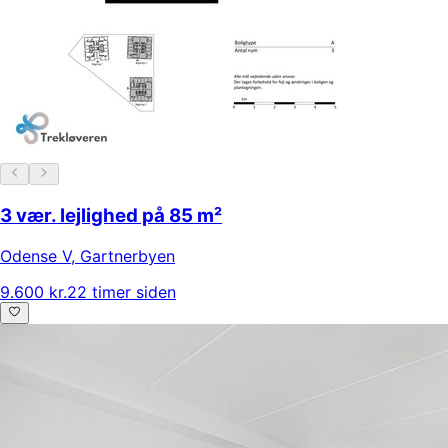
3 vær. lejlighed på 85 m²
Odense V
,
Gartnerbyen
9.600 kr.
22 timer siden